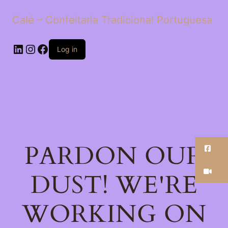
Calé – Confeitaria Tradicional Portuguesa
LinkedIn
Instagram
Facebook
Log in
PARDON OUR
Fa
Ti
DUST! WE'RE
WORKING ON