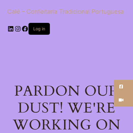
Calé – Confeitaria Tradicional Portuguesa
LinkedIn
Instagram
Facebook
Log in
PARDON OUR
Fa
Ti
DUST! WE'RE
WORKING ON