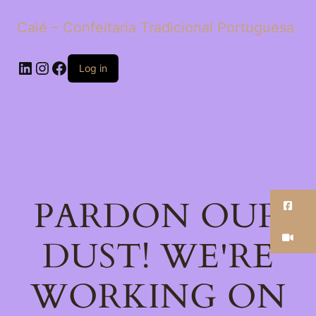
Calé – Confeitaria Tradicional Portuguesa
LinkedIn
Instagram
Facebook
Log in
PARDON OUR
Fa
Ti
DUST! WE'RE
WORKING ON