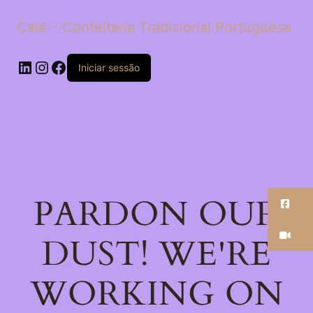
Calé – Confeitaria Tradicional Portuguesa
LinkedIn
Instagram
Facebook
Iniciar sessão
PARDON OUR
Fa
Ti
DUST! WE'RE
WORKING ON