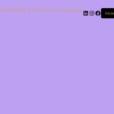
Confeitaria Tradicional Portuguesa
LinkedIn
Instagr
Faceb
Inici