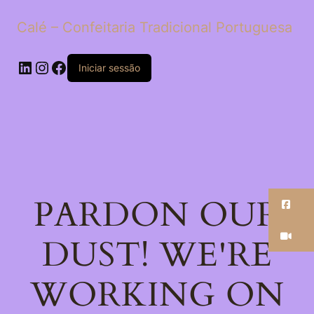
Calé – Confeitaria Tradicional Portuguesa
LinkedIn
Instagram
Facebook
Iniciar sessão
PARDON OUR
Fa
Ti
DUST! WE'RE
WORKING ON