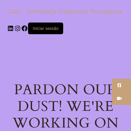
Calé – Confeitaria Tradicional Portuguesa
LinkedIn
Instagram
Facebook
Iniciar sessão
PARDON OUR
Fa
Ti
DUST! WE'RE
WORKING ON