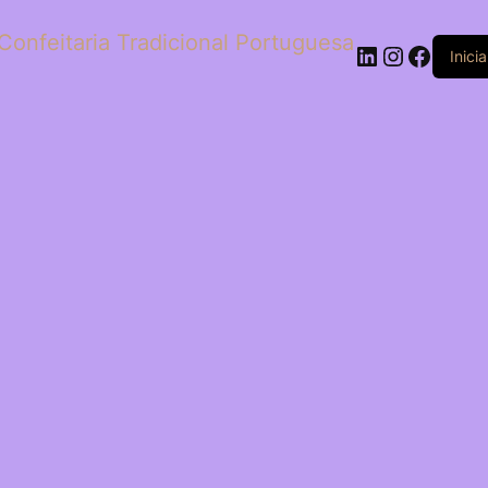
Confeitaria Tradicional Portuguesa
LinkedIn
Instagr
Faceb
Inici