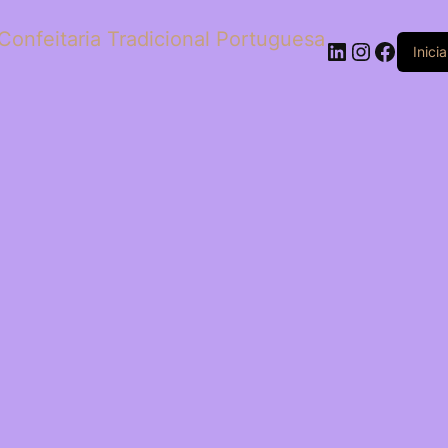
Confeitaria Tradicional Portuguesa
LinkedIn
Instagr
Faceb
Inici