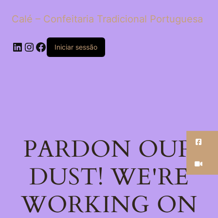
Calé – Confeitaria Tradicional Portuguesa
LinkedIn
Instagram
Facebook
Iniciar sessão
PARDON OUR
Fa
Ti
DUST! WE'RE
WORKING ON