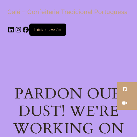
Calé – Confeitaria Tradicional Portuguesa
LinkedIn
Instagram
Facebook
Iniciar sessão
PARDON OUR
Fa
Ti
DUST! WE'RE
WORKING ON