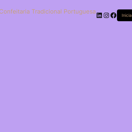
Confeitaria Tradicional Portuguesa
LinkedIn
Instagr
Faceb
Inici