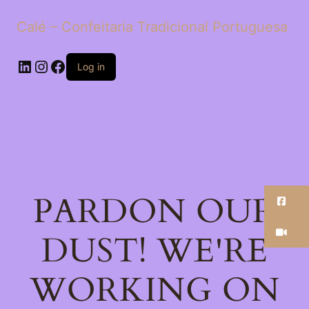
Calé – Confeitaria Tradicional Portuguesa
LinkedIn
Instagram
Facebook
Log in
PARDON OUR
Fa
Ti
DUST! WE'RE
WORKING ON